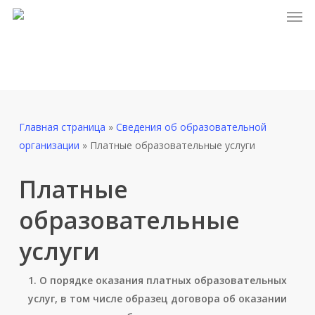
Men
Skip
Версия для слабовидящих
to
main
content
Главная страница
»
Сведения об образовательной
организации
»
Платные образовательные услуги
Платные
образовательные
услуги
1. О порядке оказания платных образовательных
услуг, в том числе образец договора об оказании