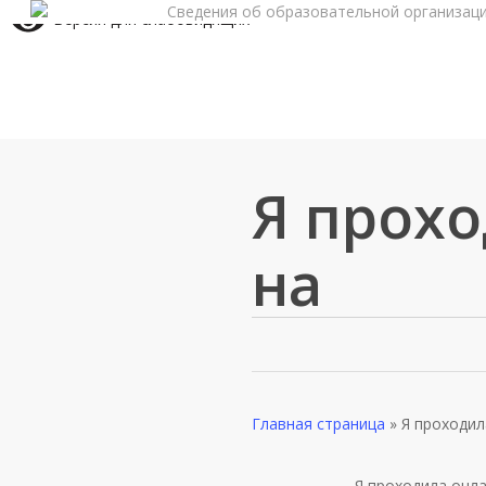
Сведения об образовательной организац
Skip
Версия для слабовидящих
to
main
content
Я прох
на
Главная страница
»
Я проходил
Я проходила онла