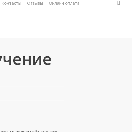
telegram
Контакты
Отзывы
Онлайн оплата
Вход
учение
ыслан в полном объеме, все