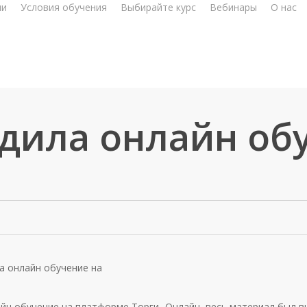
ии
Условия обучения
Выбирайте курс
Вебинары
О нас
одила онлайн об
а онлайн обучение на
йн обучение на платформе Торги -Онлайн, весь материал был в