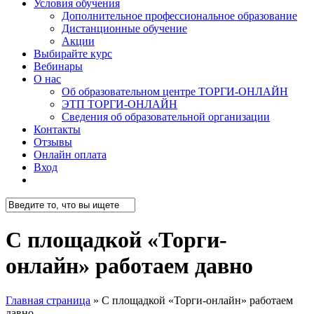
Условия обучения
Дополнительное профессиональное образование
Дистанционные обучение
Акции
Выбирайте курс
Вебинары
О нас
Об образовательном центре ТОРГИ-ОНЛАЙН
ЭТП ТОРГИ-ОНЛАЙН
Сведения об образовательной организации
Контакты
Отзывы
Онлайн оплата
Вход
telegram
Close
Search
С площадкой «Торги-
онлайн» работаем давно
Главная страница
»
С площадкой «Торги-онлайн» работаем
давно