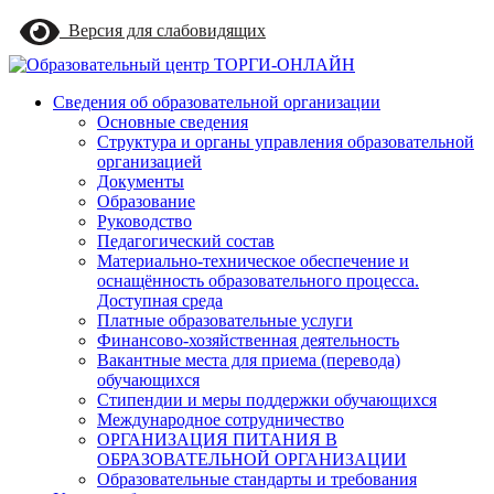
Skip
Версия для слабовидящих
to
main
content
Menu
Сведения об образовательной организации
Основные сведения
Структура и органы управления образовательной
организацией
Документы
Образование
Руководство
Педагогический состав
Материально-техническое обеспечение и
оснащённость образовательного процесса.
Доступная среда
Платные образовательные услуги
Финансово-хозяйственная деятельность
Вакантные места для приема (перевода)
обучающихся
Стипендии и меры поддержки обучающихся
Международное сотрудничество
ОРГАНИЗАЦИЯ ПИТАНИЯ В
ОБРАЗОВАТЕЛЬНОЙ ОРГАНИЗАЦИИ
Образовательные стандарты и требования