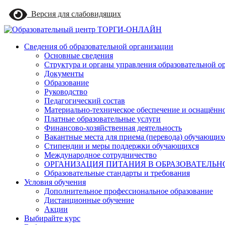
Skip
Версия для слабовидящих
to
main
content
Menu
Сведения об образовательной организации
Основные сведения
Структура и органы управления образовательной о
Документы
Образование
Руководство
Педагогический состав
Материально-техническое обеспечение и оснащённос
Платные образовательные услуги
Финансово-хозяйственная деятельность
Вакантные места для приема (перевода) обучающих
Стипендии и меры поддержки обучающихся
Международное сотрудничество
ОРГАНИЗАЦИЯ ПИТАНИЯ В ОБРАЗОВАТЕЛЬН
Образовательные стандарты и требования
Условия обучения
Дополнительное профессиональное образование
Дистанционные обучение
Акции
Выбирайте курс