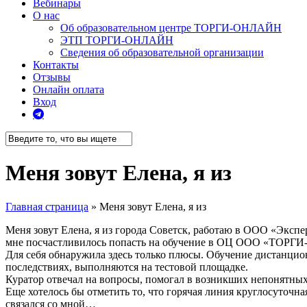
Вебинары
О нас
Об образовательном центре ТОРГИ-ОНЛАЙН
ЭТП ТОРГИ-ОНЛАЙН
Сведения об образовательной организации
Контакты
Отзывы
Онлайн оплата
Вход
telegram
Close
Search
Меня зовут Елена, я из
Главная страница
»
Меня зовут Елена, я из
Меня зовут Елена, я из города Советск, работаю в ООО «Экспе
мне посчастливилось попасть на обучение в ОЦ ООО «ТОР
Для себя обнаружила здесь только плюсы. Обучение дистанцион
последствиях, выполняются на тестовой площадке.
Куратор отвечал на вопросы, помогал в возникших непонятны
Еще хотелось бы отметить то, что горячая линия круглосуточна
связался со мной…