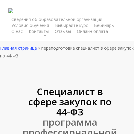
Skip
Версия для слабовидящих
to
main
Сведения об образовательной организации
Условия обучения
Выбирайте курс
Вебинары
content
О нас
Контакты
Отзывы
Онлайн оплата
telegram
Вход
Главная страница
»
переподготовка специалист в сфере закупок
по 44-ФЗ
Специалист в
сфере закупок по
44-ФЗ
программа
профессиональной