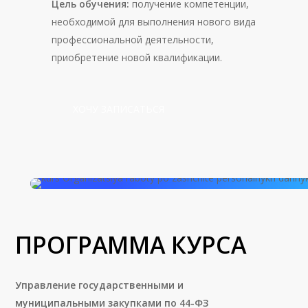
Цель обучения:
получение компетенции,
необходимой для выполнения нового вида
профессиональной деятельности,
приобретение новой квалификации.
Х
О
Ч
У
З
А
П
И
С
А
Т
Ь
С
Я
ПРОГРАММА КУРСА
Управление государственными и
муниципальными закупками
по 44-ФЗ