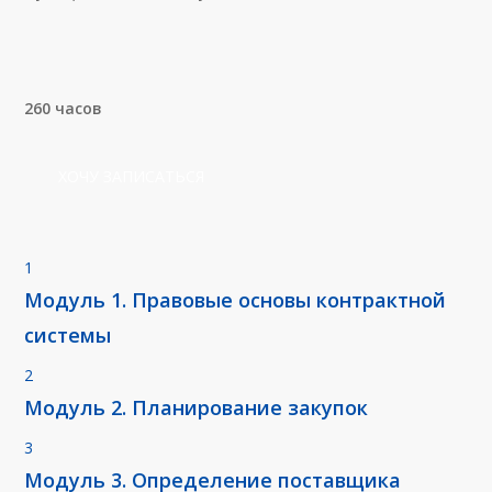
260 часов
Х
О
Ч
У
З
А
П
И
С
А
Т
Ь
С
Я
1
Модуль 1. Правовые основы контрактной
системы
2
Модуль 2. Планирование закупок
3
Модуль 3. Определение поставщика